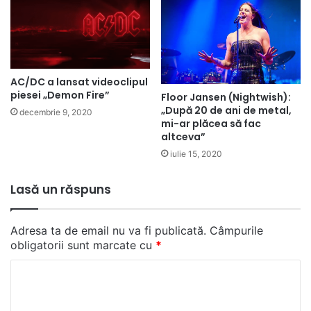
AC/DC a lansat videoclipul
piesei „Demon Fire”
Floor Jansen (Nightwish):
„După 20 de ani de metal,
decembrie 9, 2020
mi-ar plăcea să fac
altceva”
iulie 15, 2020
Lasă un răspuns
Adresa ta de email nu va fi publicată.
Câmpurile
obligatorii sunt marcate cu
*
C
o