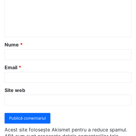
m
e
n
t
a
Nume
*
r
i
u
Email
*
*
Site web
Acest site folosește Akismet pentru a reduce spamul.