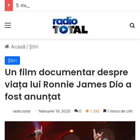
5 muzicieni care au dus muzica tradițională românească la un alt nivel
Meniu
C
Acasă
/
Știri
Știri
Un film documentar despre
viața lui Ronnie James Dio a
fost anunțat
radio.total
februarie 19, 2020
0
1.380
1 minut de citit