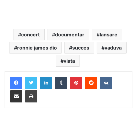
concert
documentar
lansare
ronnie james dio
succes
vaduva
viata
LinkedIn
Tumblr
Pinterest
Reddit
VKontakte
Distribuie prin mail
Tipărește