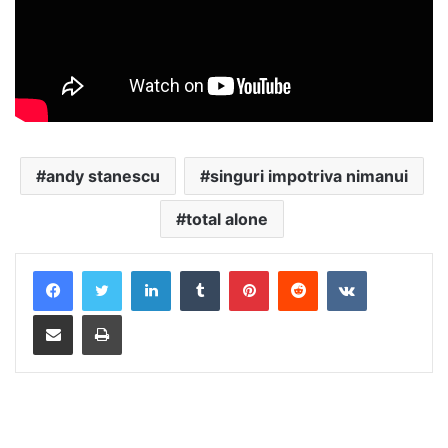
andy stanescu
singuri impotriva nimanui
total alone
LinkedIn
Tumblr
Pinterest
Reddit
VKontakte
Distribuie prin mail
Tipărește