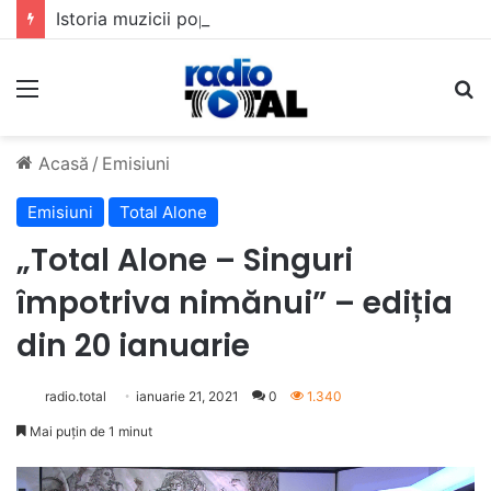
Istoria muzicii pop din România: Evoluția unui gen muzical în timp
Meniu
C
Acasă
/
Emisiuni
Emisiuni
Total Alone
„Total Alone – Singuri
împotriva nimănui” – ediția
din 20 ianuarie
radio.total
ianuarie 21, 2021
0
1.340
Mai puțin de 1 minut