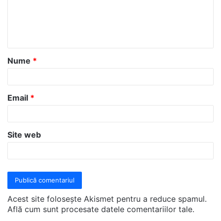
e
n
t
a
Nume
*
r
i
u
Email
*
*
Site web
Acest site folosește Akismet pentru a reduce spamul.
Află cum sunt procesate datele comentariilor tale
.