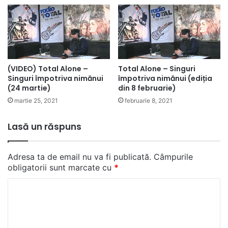
(VIDEO) Total Alone –
Total Alone – Singuri
Singuri împotriva nimănui
împotriva nimănui (ediția
(24 martie)
din 8 februarie)
martie 25, 2021
februarie 8, 2021
Lasă un răspuns
Adresa ta de email nu va fi publicată.
Câmpurile
obligatorii sunt marcate cu
*
C
o
m