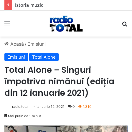
Istoria muzicii pop din România: Evoluția unui gen muzical în timp
Meniu
C
Acasă
/
Emisiuni
Emisiuni
Total Alone
Total Alone – Singuri
împotriva nimănui (ediția
din 12 ianuarie 2021)
radio.total
ianuarie 12, 2021
0
1.310
Mai puțin de 1 minut