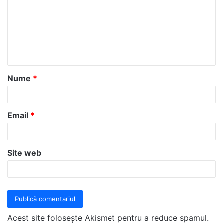
m
e
n
t
a
Nume
*
r
i
u
Email
*
*
Site web
Acest site folosește Akismet pentru a reduce spamul.