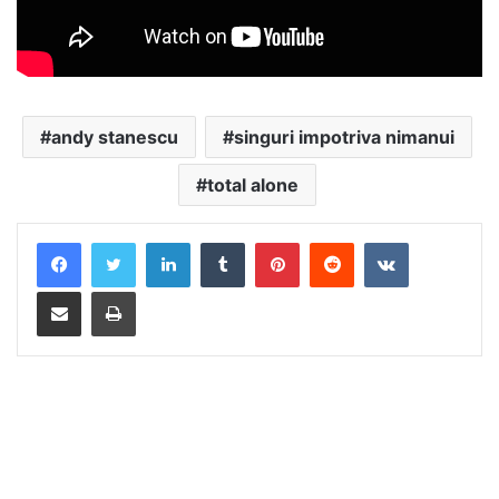
andy stanescu
singuri impotriva nimanui
total alone
LinkedIn
Tumblr
Pinterest
Reddit
VKontakte
Distribuie prin mail
Tipărește