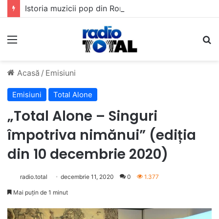
Istoria muzicii pop din România: Evoluția unui gen muzical în timp
Meniu
C
Acasă
/
Emisiuni
Emisiuni
Total Alone
„Total Alone – Singuri
împotriva nimănui” (ediția
din 10 decembrie 2020)
radio.total
decembrie 11, 2020
0
1.377
Mai puțin de 1 minut