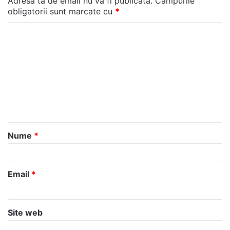
Adresa ta de email nu va fi publicată.
Câmpurile
obligatorii sunt marcate cu
*
C
o
m
e
n
t
a
Nume
*
r
i
u
Email
*
*
Site web