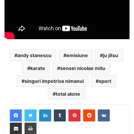
andy stanescu
emisiune
ju jitsu
karate
sensei nicolae mitu
singuri impotriva nimanui
sport
total alone
LinkedIn
Tumblr
Pinterest
Reddit
VKontakte
Distribuie prin mail
Tipărește