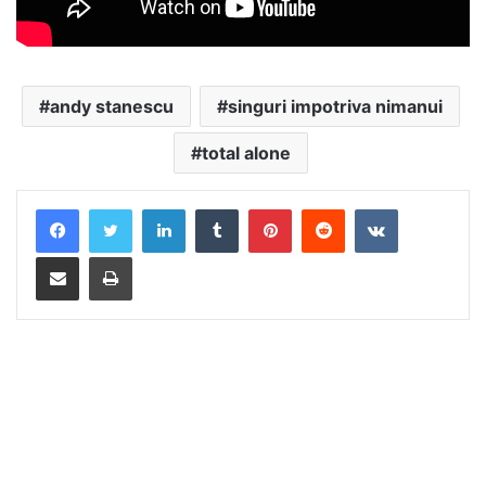
andy stanescu
singuri impotriva nimanui
total alone
LinkedIn
Tumblr
Pinterest
Reddit
VKontakte
Distribuie prin mail
Tipărește