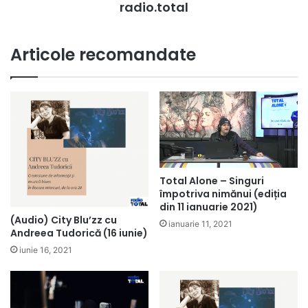
radio.total
Articole recomandate
Total Alone – Singuri
împotriva nimănui (ediția
din 11 ianuarie 2021)
(Audio) City Blu’zz cu
ianuarie 11, 2021
Andreea Tudorică (16 iunie)
iunie 16, 2021