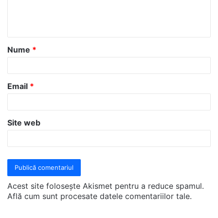
n
t
a
Nume
*
r
i
u
Email
*
*
Site web
Acest site folosește Akismet pentru a reduce spamul.
Află cum sunt procesate datele comentariilor tale
.