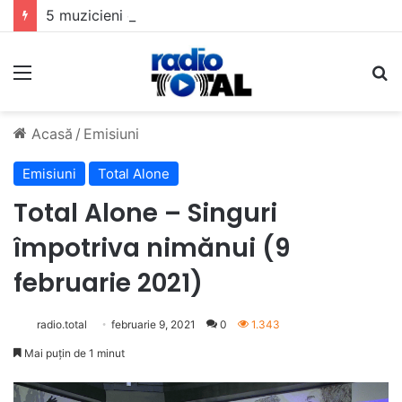
5 muzicieni care au dus muzica tradițională românească la un alt nivel
Meniu
C
Acasă
/
Emisiuni
Emisiuni
Total Alone
Total Alone – Singuri
împotriva nimănui (9
februarie 2021)
radio.total
februarie 9, 2021
0
1.343
Mai puțin de 1 minut