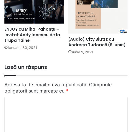
ENJOY cu Mihai Pahonțu –
invitat Andy Ionescu de la
(Audio) City Blu’zz cu
trupa Taine
Andreea Tudorică (9 iunie)
ianuarie 30, 2021
iunie 9, 2021
Lasă un răspuns
Adresa ta de email nu va fi publicată.
Câmpurile
obligatorii sunt marcate cu
*
C
o
m
e