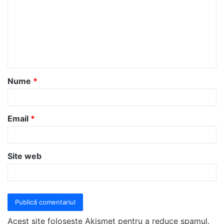
m
e
n
t
a
Nume
*
r
i
u
Email
*
*
Site web
Acest site folosește Akismet pentru a reduce spamul.