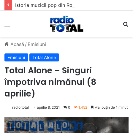
Istoria muzicii pop din România: Evoluția unui gen muzical în timp
Meniu
C
Acasă
/
Emisiuni
Emisiuni
Total Alone
Total Alone – Singuri
împotriva nimănui (8
aprilie)
radio.total
aprilie 8, 2021
0
1.452
Mai puțin de 1 minut