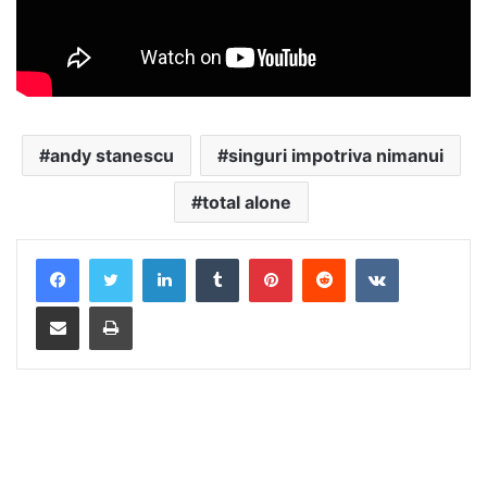
andy stanescu
singuri impotriva nimanui
total alone
LinkedIn
Tumblr
Pinterest
Reddit
VKontakte
Distribuie prin mail
Tipărește