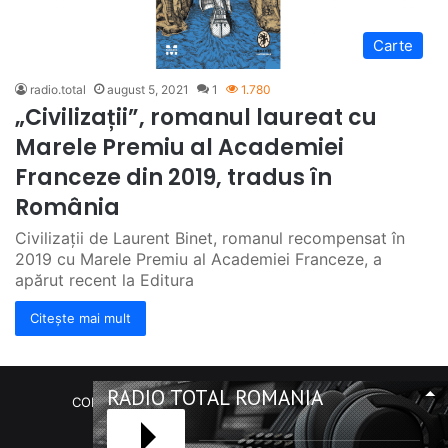
Carte
radio.total
august 5, 2021
1
1.780
„Civilizații”, romanul laureat cu
Marele Premiu al Academiei
Franceze din 2019, tradus în
România
Civilizații de Laurent Binet, romanul recompensat în
2019 cu Marele Premiu al Academiei Franceze, a
apărut recent la Editura
Citește mai mult
RADIO TOTAL ROMANIA
COPYRIGHT Radio Total România. (C) 2020-2023