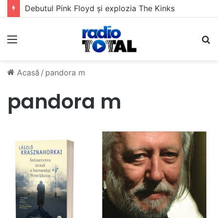
Debutul Pink Floyd și explozia The Kinks
Meniu
C
Acasă
/
pandora m
pandora m