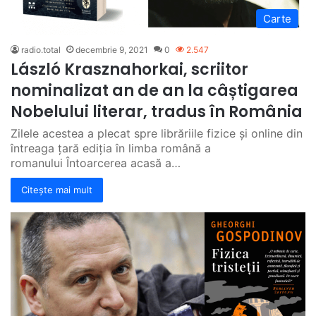
Carte
radio.total
decembrie 9, 2021
0
2.547
László Krasznahorkai, scriitor
nominalizat an de an la câștigarea
Nobelului literar, tradus în România
Zilele acestea a plecat spre librăriile fizice și online din
întreaga țară ediția în limba română a
romanului Întoarcerea acasă a…
Citește mai mult