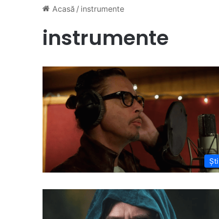
Acasă
/
instrumente
instrumente
Ști