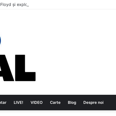
 Floyd și explozia The Kinks
tar
LIVE!
VIDEO
Carte
Blog
Despre noi