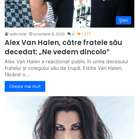
Știri
radio.total
octombrie 9, 2020
0
1.377
Alex Van Halen, către fratele său
decedat: „Ne vedem dincolo”
Alex Van Halen a reacționat public în urma decesului
fratelui și colegului său de trupă, Eddie Van Halen,
făcând o…
Citește mai mult