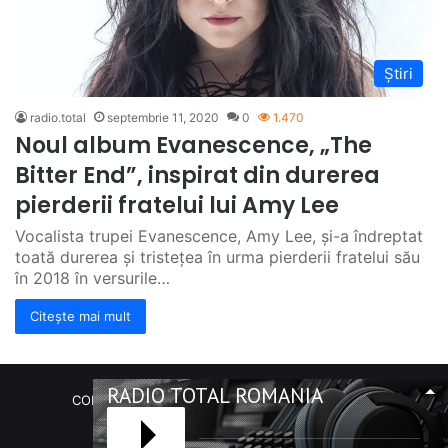
Știri
radio.total
septembrie 11, 2020
0
1.470
Noul album Evanescence, „The
Bitter End”, inspirat din durerea
pierderii fratelui lui Amy Lee
Vocalista trupei Evanescence, Amy Lee, și-a îndreptat
toată durerea și tristețea în urma pierderii fratelui său
în 2018 în versurile…
Citește mai mult
RADIO TOTAL ROMANIA
COPYRIGHT Radio Total România. (C) 2020-2023