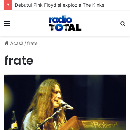
Debutul Pink Floyd și explozia The Kinks
Meniu
C
Acasă
/
frate
frate