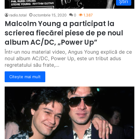
Știri
radio.total
octombrie 15, 2020
0
1.387
Malcolm Young a participat la
scrierea fiecărei piese de pe noul
album AC/DC, „Power Up”
Într-un nou material video, Angus Young explică de ce
noul album AC/DC, Power Up, este un tribut adus
regretatului său frate,…
Citește mai mult