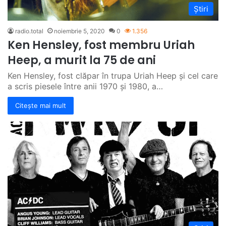
Știri
radio.total
noiembrie 5, 2020
0
1.356
Ken Hensley, fost membru Uriah
Heep, a murit la 75 de ani
Ken Hensley, fost clăpar în trupa Uriah Heep și cel care
a scris piesele între anii 1970 și 1980, a…
Citește mai mult