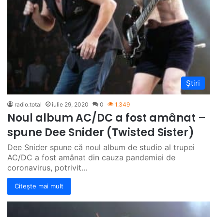
Știri
radio.total
iulie 29, 2020
0
1.349
Noul album AC/DC a fost amânat –
spune Dee Snider (Twisted Sister)
Dee Snider spune că noul album de studio al trupei
AC/DC a fost amânat din cauza pandemiei de
coronavirus, potrivit…
Citește mai mult