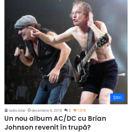
Știri
radio.total
decembrie 9, 2019
2
1.519
Un nou album AC/DC cu Brian
Johnson revenit în trupă?