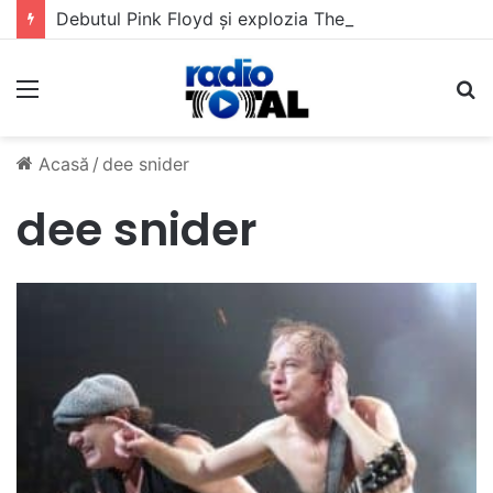
Debutul Pink Floyd și explozia The Kinks
Meniu
C
Acasă
/
dee snider
dee snider