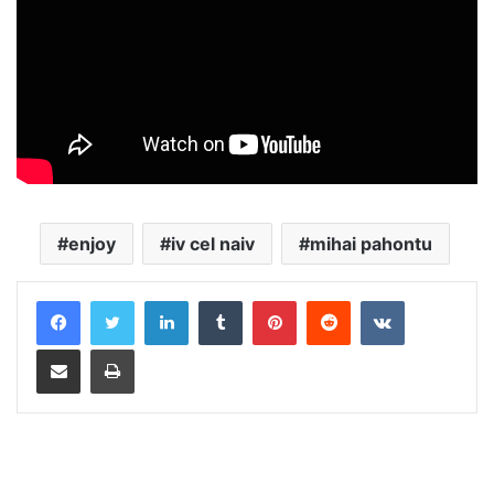
enjoy
iv cel naiv
mihai pahontu
LinkedIn
Tumblr
Pinterest
Reddit
VKontakte
Distribuie prin mail
Tipărește