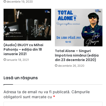
decembrie 19, 2020
(Audio) ENJOY cu Mihai
Pahonțu – ediția din 18
Total Alone – Singuri
ianuarie 2021
împotriva nimănui (ediția
din 23 decembrie 2020)
ianuarie 18, 2021
decembrie 26, 2020
Lasă un răspuns
Adresa ta de email nu va fi publicată.
Câmpurile
obligatorii sunt marcate cu
*
C