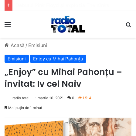
5 muzicieni care au dus muzica tradițională românească la un alt nivel
Meniu
C
Acasă
/
Emisiuni
Emisiuni
Enjoy cu Mihai Pahonțu
„Enjoy” cu Mihai Pahonțu –
invitat: Iv cel Naiv
radio.total
martie 10, 2021
0
1.514
Mai puțin de 1 minut