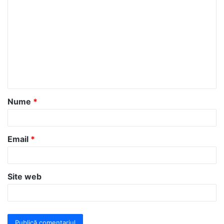
o
m
e
n
t
a
Nume
*
r
i
u
Email
*
*
Site web