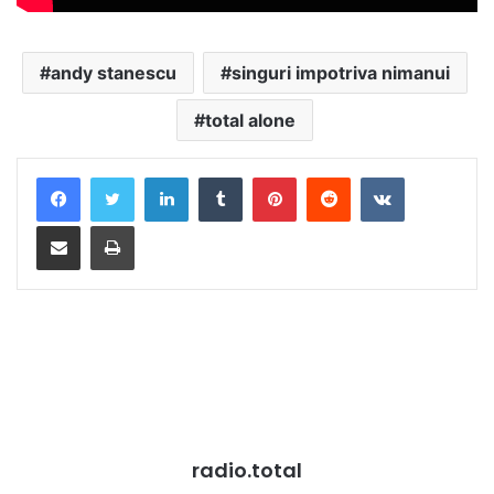
andy stanescu
singuri impotriva nimanui
total alone
LinkedIn
Tumblr
Pinterest
Reddit
VKontakte
Distribuie prin mail
Tipărește
radio.total