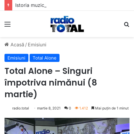
Istoria muzicii pop din România: Evoluția unui gen muzical în timp
Meniu
C
Acasă
/
Emisiuni
Emisiuni
Total Alone
Total Alone – Singuri
împotriva nimănui (8
martie)
radio.total
martie 8, 2021
0
1.412
Mai puțin de 1 minut