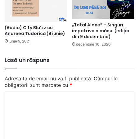
„Total Alone” – Singuri
(Audio) City Blu’zz cu
împotriva nimănui (ediția
Andreea Tudorică (9 iunie)
din 9 decembrie)
iunie 9, 2021
decembrie 10, 2020
Lasă un răspuns
Adresa ta de email nu va fi publicată.
Câmpurile
obligatorii sunt marcate cu
*
C
o
m
e
n