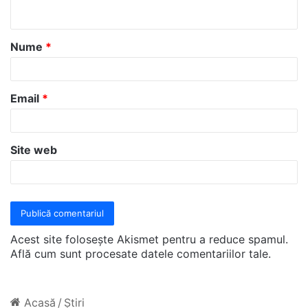
t
a
Nume
*
r
i
u
Email
*
*
Site web
Acest site folosește Akismet pentru a reduce spamul.
Află cum sunt procesate datele comentariilor tale
.