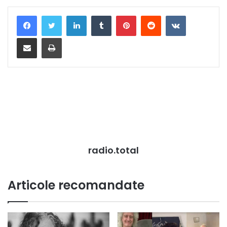
LinkedIn
Tumblr
Pinterest
Reddit
VKontakte
Distribuie prin mail
Tipărește
radio.total
Articole recomandate