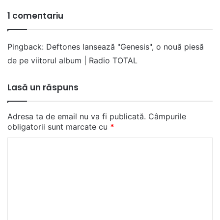
1 comentariu
Pingback:
Deftones lansează "Genesis", o nouă piesă
de pe viitorul album | Radio TOTAL
Lasă un răspuns
Adresa ta de email nu va fi publicată.
Câmpurile
obligatorii sunt marcate cu
*
C
o
m
e
n
t