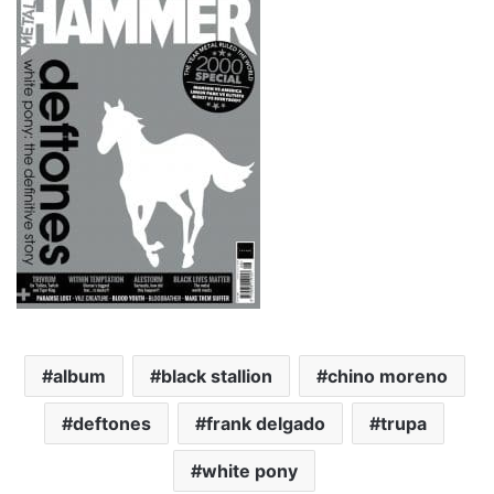
album
black stallion
chino moreno
deftones
frank delgado
trupa
white pony