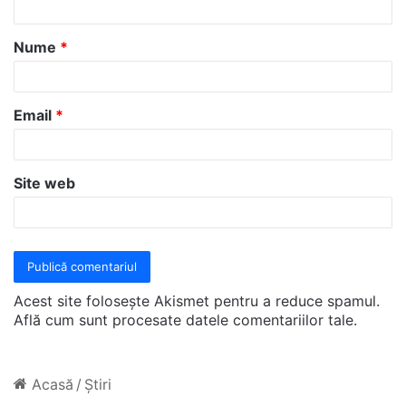
a
Nume
*
r
i
u
Email
*
*
Site web
Acest site folosește Akismet pentru a reduce spamul.
Află cum sunt procesate datele comentariilor tale
.