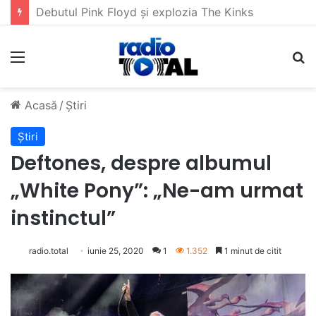
5 muzicieni care au dus muzica tradițională românească la un alt nivel
Meniu
C
Acasă
/
Știri
Știri
Deftones, despre albumul
„White Pony”: „Ne-am urmat
instinctul”
radio.total
iunie 25, 2020
1
1.352
1 minut de citit