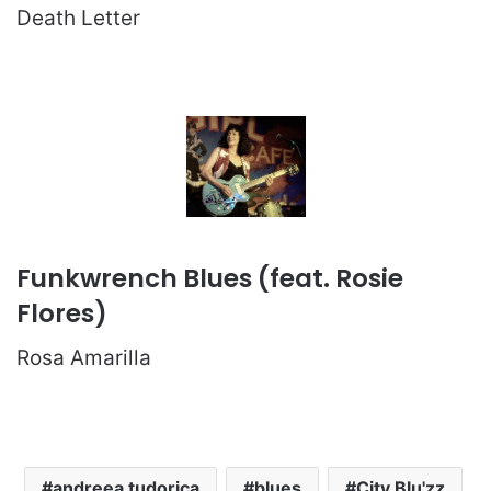
Death Letter
Funkwrench Blues (feat. Rosie
Flores)
Rosa Amarilla
andreea tudorica
blues
City Blu'zz