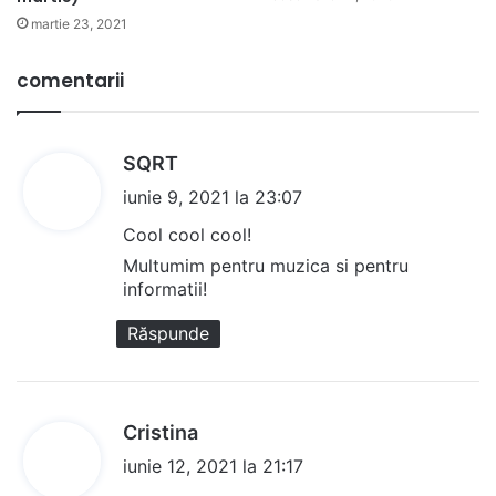
martie 23, 2021
comentarii
s
SQRT
p
iunie 9, 2021 la 23:07
u
Cool cool cool!
n
Multumim pentru muzica si pentru
e
informatii!
:
Răspunde
s
Cristina
p
iunie 12, 2021 la 21:17
u