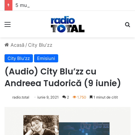
5 muzicieni care au dus muzica tradițională românească la un alt nivel
Meniu
C
Acasă
/
City Blu'zz
City Blu'zz
Emisiuni
(Audio) City Blu’zz cu
Andreea Tudorică (9 iunie)
radio.total
iunie 9, 2021
2
1.750
1 minut de citit