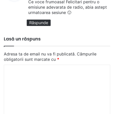
Ce voce frumoasa! Felicitari pentru o
n
emisiune adevarata de radio, abia astept
urmatoarea sesiune 🙂
e
:
Răspunde
Lasă un răspuns
Adresa ta de email nu va fi publicată.
Câmpurile
obligatorii sunt marcate cu
*
C
o
m
e
n
t