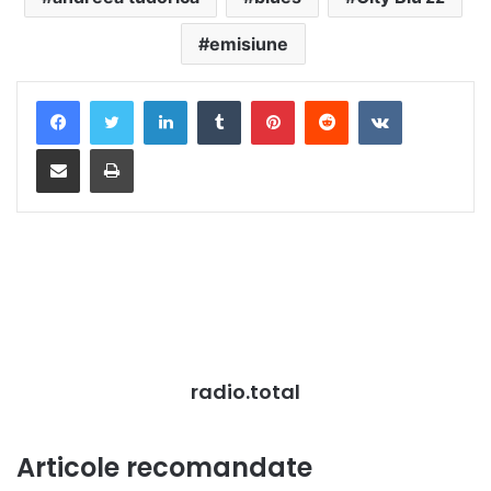
emisiune
LinkedIn
Tumblr
Pinterest
Reddit
VKontakte
Distribuie prin mail
Tipărește
radio.total
Articole recomandate