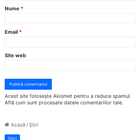
a
Nume
*
r
i
u
Email
*
*
Site web
Acest site folosește Akismet pentru a reduce spamul.
Află cum sunt procesate datele comentariilor tale
.