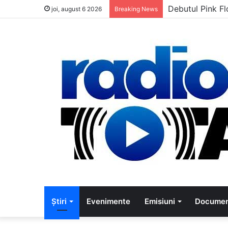
5 muzicieni car
joi, august 6 2026
Breaking News
Știri
Evenimente
Emisiuni
Documen