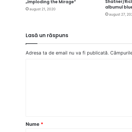
Shatner/Ric
„Imploding the Mirage”
albumul blue
august 21, 2020
august 27, 20
Lasă un răspuns
Adresa ta de email nu va fi publicată.
Câmpurile
C
o
m
e
n
t
a
Nume
*
r