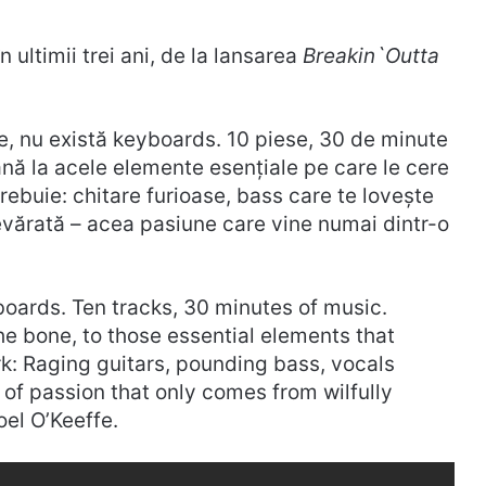
n ultimii trei ani, de la lansarea
Breakin`Outta
e, nu există keyboards. 10 piese, 30 de minute
nă la acele elemente esențiale pe care le cere
rebuie: chitare furioase, bass care te lovește
evărată – acea pasiune care vine numai dintr-o
boards. Ten tracks, 30 minutes of music.
the bone, to those essential elements that
ork: Raging guitars, pounding bass, vocals
d of passion that only comes from wilfully
oel O’Keeffe.