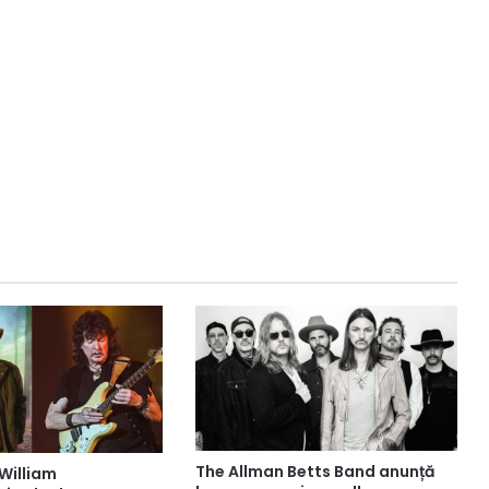
The Allman Betts Band anunță
 William