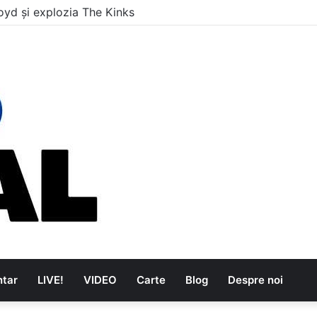
e au dus muzica tradițională românească la un alt nivel
tar
LIVE!
VIDEO
Carte
Blog
Despre noi