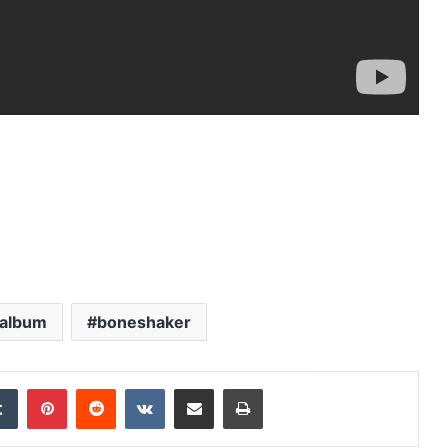
album
boneshaker
edIn
Tumblr
Pinterest
Reddit
VKontakte
Distribuie prin mail
Tipărește