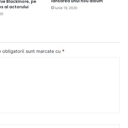
lansarea unui nou album
hie Blackmore, pe
s al actorului
iunie 19, 2020
20
 obligatorii sunt marcate cu
*