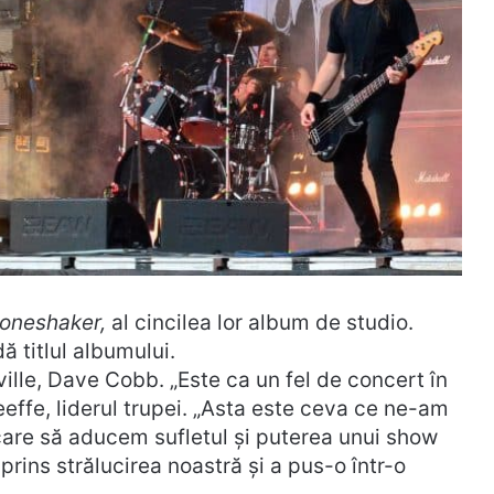
oneshaker,
al cincilea lor album de studio.
ă titlul albumului.
ille, Dave Cobb. „Este ca un fel de concert în
Keeffe, liderul trupei. „Asta este ceva ce ne-am
care să aducem sufletul și puterea unui show
rins strălucirea noastră și a pus-o într-o