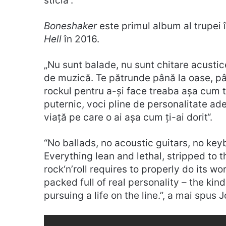
sticlă“.
Boneshaker
este primul album al trupei î
Hell
în 2016.
„Nu sunt balade, nu sunt chitare acustic
de muzică. Te pătrunde până la oase, pâ
rockul pentru a-și face treaba așa cum t
puternic, voci pline de personalitate ad
viață pe care o ai așa cum ți-ai dorit“.
“No ballads, no acoustic guitars, no key
Everything lean and lethal, stripped to 
rock‘n’roll requires to properly do its w
packed full of real personality – the kin
pursuing a life on the line.”, a mai spus J