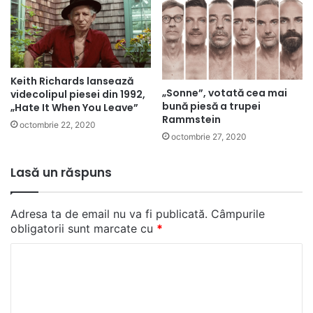
Keith Richards lansează
„Sonne”, votată cea mai
videcolipul piesei din 1992,
bună piesă a trupei
„Hate It When You Leave”
Rammstein
octombrie 22, 2020
octombrie 27, 2020
Lasă un răspuns
Adresa ta de email nu va fi publicată.
Câmpurile
obligatorii sunt marcate cu
*
C
o
m