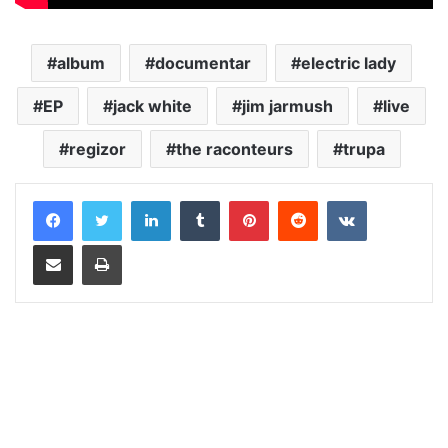
album
documentar
electric lady
EP
jack white
jim jarmush
live
regizor
the raconteurs
trupa
LinkedIn
Tumblr
Pinterest
Reddit
VKontakte
Distribuie prin mail
Tipărește