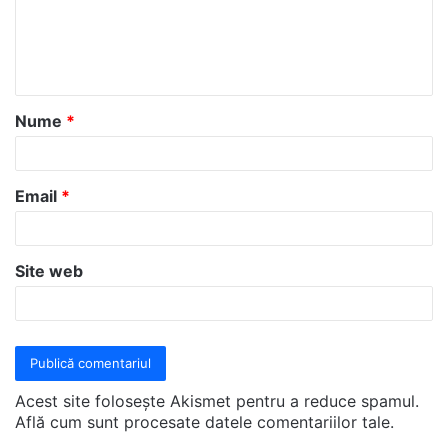
e
n
t
a
Nume
*
r
i
u
Email
*
*
Site web
Acest site folosește Akismet pentru a reduce spamul.
Află cum sunt procesate datele comentariilor tale
.