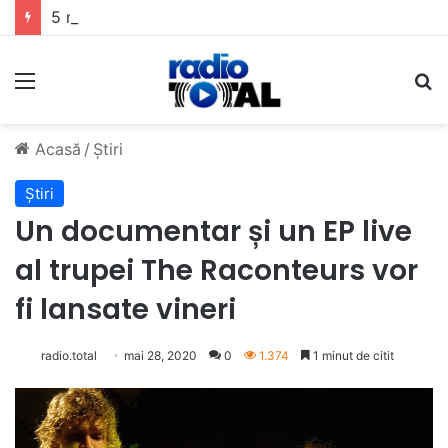
5 muzicieni care au dus muzica tradițională românească la un alt nivel
Meniu
C
Acasă
/
Știri
Știri
Un documentar și un EP live
al trupei The Raconteurs vor
fi lansate vineri
radio.total
mai 28, 2020
0
1.374
1 minut de citit