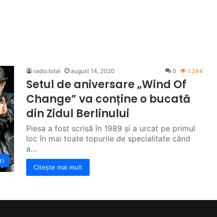
radio.total
august 14, 2020
0
1.344
Setul de aniversare „Wind Of
Change” va conține o bucată
din Zidul Berlinului
Piesa a fost scrisă în 1989 și a urcat pe primul
loc în mai toate topurile de specialitate când
a…
ri
Citește mai mult