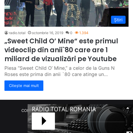
Știri
radio.total
octombrie 16, 2019
0
1.394
„Sweet Child O’ Mine“ este primul
videoclip din anii`80 care are 1
miliard de vizualizări pe Youtube
Piesa “Sweet Child O’ Mine,” a celor de la Guns N
Roses este prima din anii `80 care atinge un…
Citește mai mult
RADIO TOTAL ROMANIA
COPYRIGHT Radio Total România. (C) 2020-2023
Facebook
RSS