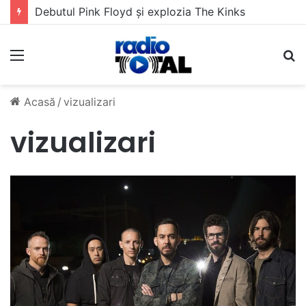
Debutul Pink Floyd și explozia The Kinks
Meniu
C
Acasă
/
vizualizari
vizualizari