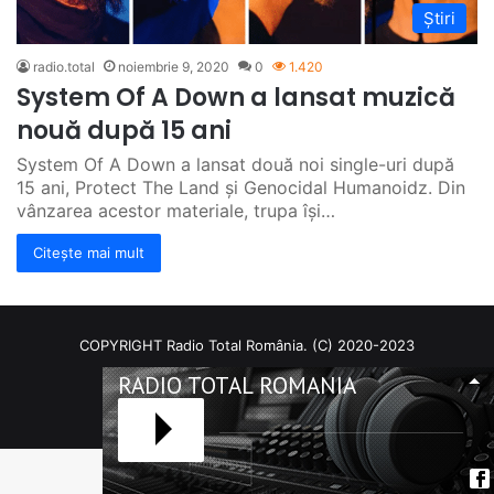
Știri
radio.total
noiembrie 9, 2020
0
1.420
System Of A Down a lansat muzică
nouă după 15 ani
System Of A Down a lansat două noi single-uri după
15 ani, Protect The Land și Genocidal Humanoidz. Din
vânzarea acestor materiale, trupa își…
Citește mai mult
COPYRIGHT Radio Total România. (C) 2020-2023
RADIO TOTAL ROMANIA
Facebook
RSS