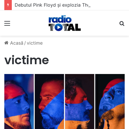
Debutul Pink Floyd și explozia The Kinks
Meniu
C
Acasă
/
victime
victime