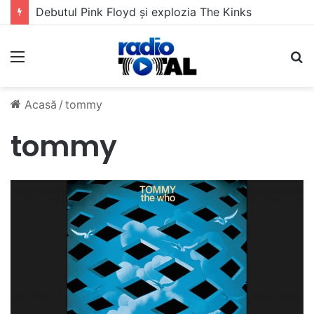
Debutul Pink Floyd și explozia The Kinks
Meniu
C
Acasă
/
tommy
tommy