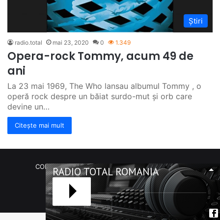
Știri
radio.total
mai 23, 2020
0
1.349
Opera-rock Tommy, acum 49 de
ani
La 23 mai 1969, The Who lansau albumul Tommy , o
operă rock despre un băiat surdo-mut și orb care
devine un…
Citește mai mult
COPYRIGHT Radio Total România. (C) 2020-2023
RADIO TOTAL ROMANIA
Facebook
RSS