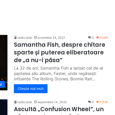
radio.total
octombrie 24, 2021
0
2.149
Samantha Fish, despre chitare
sparte și puterea eliberatoare
de „a nu-i păsa”
La 32 de ani, Samantha Fish a lansat cel de-al
șaptelea său album, Faster, unde regăsești
influențe The Rolling Stones, Bonnie Rait…
ar
Citește mai mult
radio.total
septembrie 14, 2020
0
1.378
Ascultă „Confusion Wheel”, un