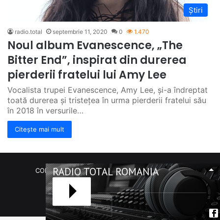
Știri
radio.total
septembrie 11, 2020
0
1.470
Noul album Evanescence, „The
Bitter End”, inspirat din durerea
pierderii fratelui lui Amy Lee
Vocalista trupei Evanescence, Amy Lee, și-a îndreptat
toată durerea și tristețea în urma pierderii fratelui său
în 2018 în versurile…
Citește mai mult
RADIO TOTAL ROMANIA
COPYRIGHT Radio Total România. (C) 2020-2023
Facebook
RSS