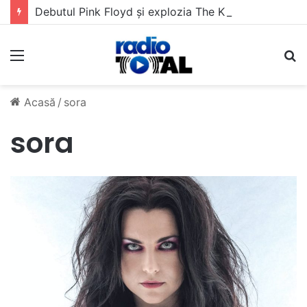
Debutul Pink Floyd și explozia The Kinks
Meniu
C
Acasă
/
sora
sora