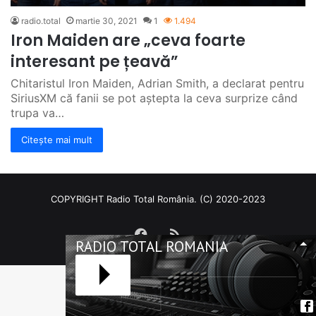
radio.total
martie 30, 2021
1
1.494
Iron Maiden are „ceva foarte
interesant pe țeavă”
Chitaristul Iron Maiden, Adrian Smith, a declarat pentru
SiriusXM că fanii se pot aștepta la ceva surprize când
trupa va…
Citește mai mult
COPYRIGHT Radio Total România. (C) 2020-2023
Facebook
RSS
RADIO TOTAL ROMANIA