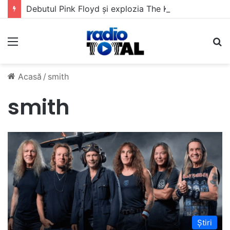
Debutul Pink Floyd și explozia The Kinks
Meniu
C
Acasă
/
smith
smith
Știri