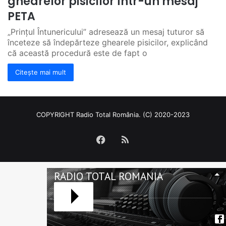
ghearelor pisicilor într-un mesaj
PETA
„Prințul Întunericului” adresează un mesaj tuturor să
înceteze să îndepărteze ghearele pisicilor, explicând
că această procedură este de fapt o
Citește mai mult
COPYRIGHT Radio Total România. (C) 2020-2023
Facebook
RSS
RADIO TOTAL ROMANIA