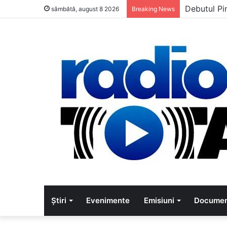
Debutul Pi
sâmbătă, august 8 2026
Breaking News
Știri
Evenimente
Emisiuni
Documen