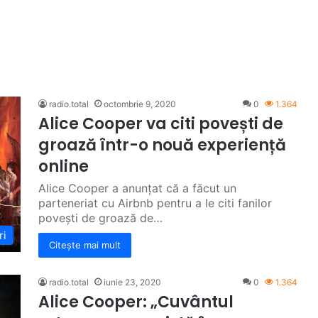
radio.total
octombrie 9, 2020
0
1.364
Alice Cooper va citi povești de
groază într-o nouă experiență
online
Alice Cooper a anunțat că a făcut un
parteneriat cu Airbnb pentru a le citi fanilor
povești de groază de…
ri
Citește mai mult
radio.total
iunie 23, 2020
0
1.364
Alice Cooper: „Cuvântul