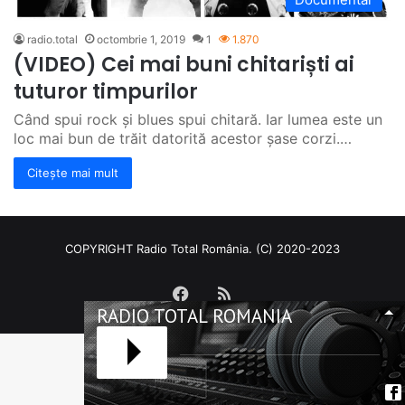
radio.total
octombrie 1, 2019
1
1.870
(VIDEO) Cei mai buni chitariști ai
tuturor timpurilor
Când spui rock și blues spui chitară. Iar lumea este un
loc mai bun de trăit datorită acestor șase corzi.…
Citește mai mult
COPYRIGHT Radio Total România. (C) 2020-2023
Facebook
RSS
RADIO TOTAL ROMANIA