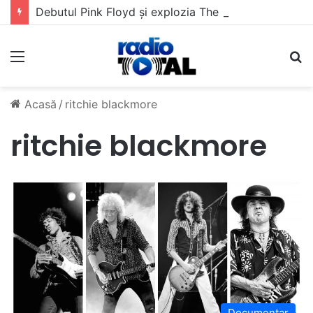
Debutul Pink Floyd și explozia The Kinks
Meniu
C
Acasă
/
ritchie blackmore
ritchie blackmore
Documentar