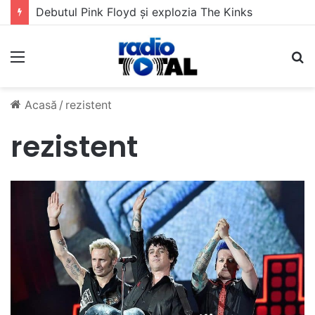
Debutul Pink Floyd și explozia The Kinks
Meniu
C
Acasă
/
rezistent
rezistent