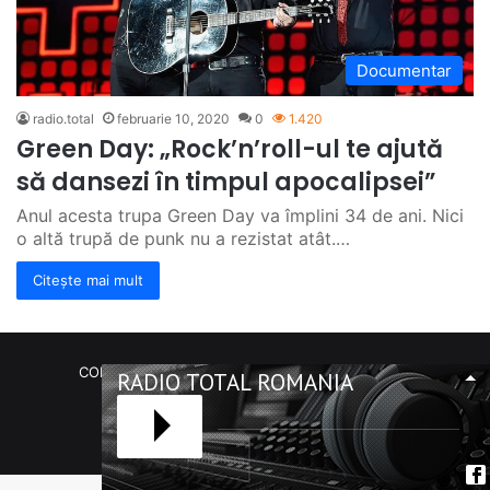
Documentar
radio.total
februarie 10, 2020
0
1.420
Green Day: „Rock’n’roll-ul te ajută
să dansezi în timpul apocalipsei”
Anul acesta trupa Green Day va împlini 34 de ani. Nici
o altă trupă de punk nu a rezistat atât.…
Citește mai mult
COPYRIGHT Radio Total România. (C) 2020-2023
RADIO TOTAL ROMANIA
Facebook
RSS