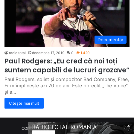
Documentar
radio.total
decembrie 17, 2019
0
1.420
Paul Rodgers: „Eu cred că noi toți
suntem capabili de lucruri grozave”
Paul Rodgers, solist și compozitor Bad Company, Free,
Firm împlinește azi 70 de ani. Este poreclit „The Voice”
și a…
Citește mai mult
RADIO TOTAL ROMANIA
COPYRIGHT Radio Total România. (C) 2020-2023