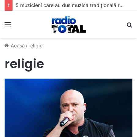
5 muzicieni care au dus muzica tradițională românească la un alt nivel
Meniu
C
Acasă
/
religie
religie