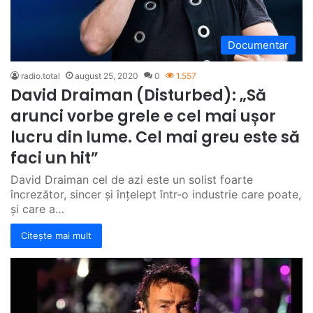
Documentar
radio.total
august 25, 2020
0
1.557
David Draiman (Disturbed): „Să
arunci vorbe grele e cel mai ușor
lucru din lume. Cel mai greu este să
faci un hit”
David Draiman cel de azi este un solist foarte
încrezător, sincer și înțelept într-o industrie care poate,
și care a…
Citește mai mult