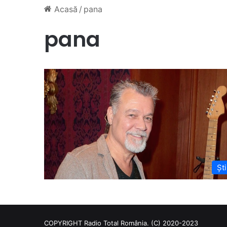
Acasă
/
pana
pana
Ști
COPYRIGHT Radio Total România. (C) 2020-2023