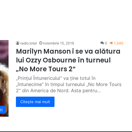
radio.total
noiembrie 15, 2019
0
1.340
Marilyn Manson i se va alătura
lui Ozzy Osbourne în turneul
„No More Tours 2“
„Prințul Întunericului“ va ține totul în
„întunecime“ în timpul turneului „No More Tours
2“ din America de Nord. Asta pentru…
Citește mai mult
ri