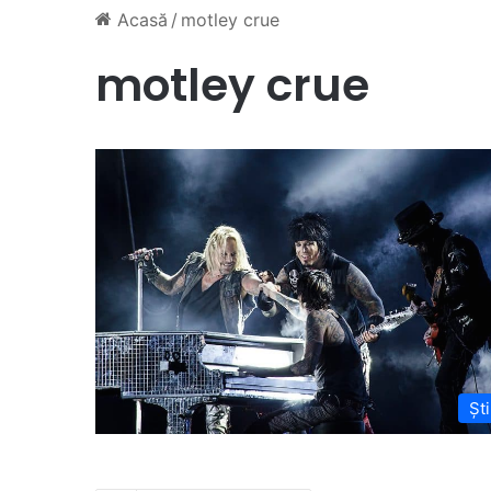
Acasă
/
motley crue
motley crue
Ști