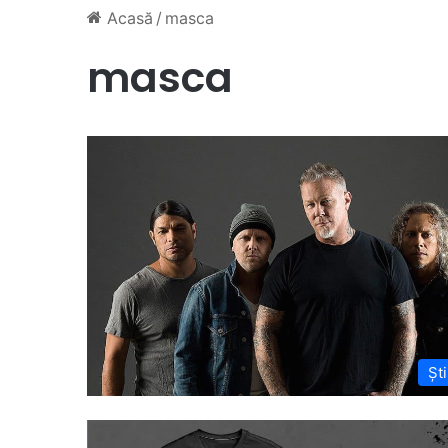
Acasă
/
masca
masca
Ști