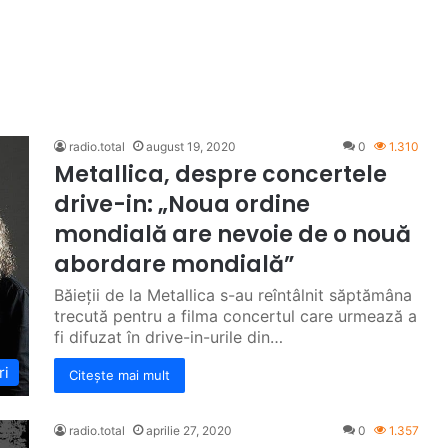
radio.total
august 19, 2020
0
1.310
Metallica, despre concertele
drive-in: „Noua ordine
mondială are nevoie de o nouă
abordare mondială”
Băieții de la Metallica s-au reîntâlnit săptămâna
trecută pentru a filma concertul care urmează a
fi difuzat în drive-in-urile din…
ri
Citește mai mult
radio.total
aprilie 27, 2020
0
1.357