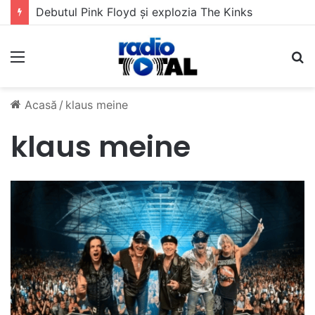
Debutul Pink Floyd și explozia The Kinks
Meniu
C
Acasă
/
klaus meine
klaus meine