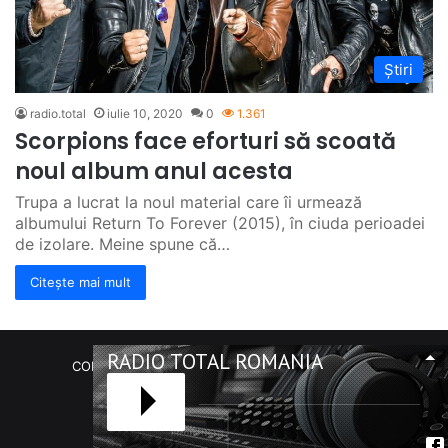
Știri
radio.total
iulie 10, 2020
0
1.361
Scorpions face eforturi să scoată
noul album anul acesta
Trupa a lucrat la noul material care îi urmează
albumului Return To Forever (2015), în ciuda perioadei
de izolare. Meine spune că…
Citește mai mult
RADIO TOTAL ROMANIA
COPYRIGHT Radio Total România. (C) 2020-2023
Facebook
RSS