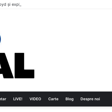
oyd și explozia The Kinks
tar
LIVE!
VIDEO
Carte
Blog
Despre noi