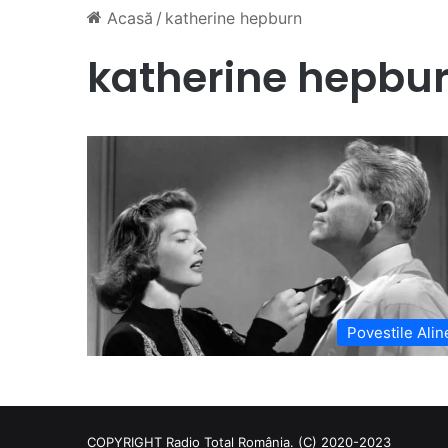
Acasă
/
katherine hepburn
katherine hepbu
Povestile Alin
COPYRIGHT Radio Total România. (C) 2020-2023