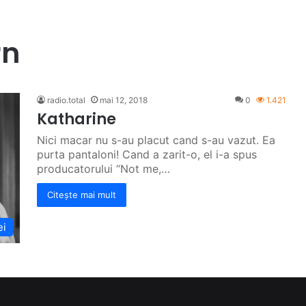
rn
radio.total
mai 12, 2018
0
1.421
Katharine
Nici macar nu s-au placut cand s-au vazut. Ea
purta pantaloni! Cand a zarit-o, el i-a spus
producatorului “Not me,…
Citește mai mult
ei