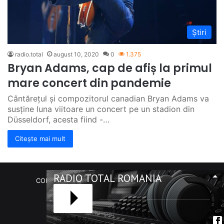
Știri
radio.total
august 10, 2020
0
1.375
Bryan Adams, cap de afiș la primul
mare concert din pandemie
Cântăreţul şi compozitorul canadian Bryan Adams va
susţine luna viitoare un concert pe un stadion din
Düsseldorf, acesta fiind -…
Citește mai mult
RADIO TOTAL ROMANIA
COPYRIGHT Radio Total România. (C) 2020-2023
Facebook
RSS