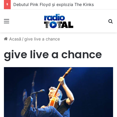
Debutul Pink Floyd și explozia The Kinks
Meniu
C
Acasă
/
give live a chance
give live a chance