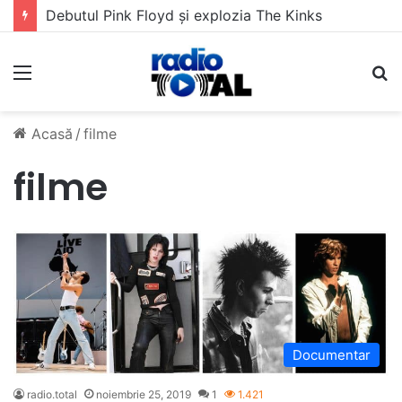
Debutul Pink Floyd și explozia The Kinks
Meniu
C
Acasă
/
filme
filme
Documentar
radio.total
noiembrie 25, 2019
1
1.421