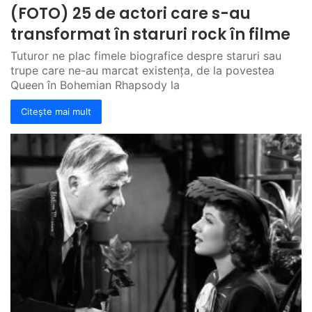
(FOTO) 25 de actori care s-au
transformat în staruri rock în filme
Tuturor ne plac fimele biografice despre staruri sau
trupe care ne-au marcat existența, de la povestea
Queen în Bohemian Rhapsody la
Citește mai mult