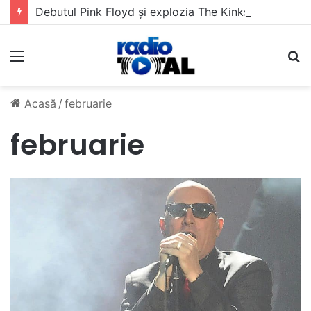
Debutul Pink Floyd și explozia The Kinks
Meniu
C
Acasă
/
februarie
februarie