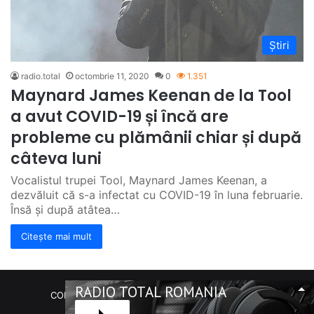
Știri
radio.total
octombrie 11, 2020
0
1.351
Maynard James Keenan de la Tool
a avut COVID-19 și încă are
probleme cu plămânii chiar și după
câteva luni
Vocalistul trupei Tool, Maynard James Keenan, a
dezvăluit că s-a infectat cu COVID-19 în luna februarie.
Însă și după atâtea…
Citește mai mult
RADIO TOTAL ROMANIA
COPYRIGHT Radio Total România. (C) 2020-2023