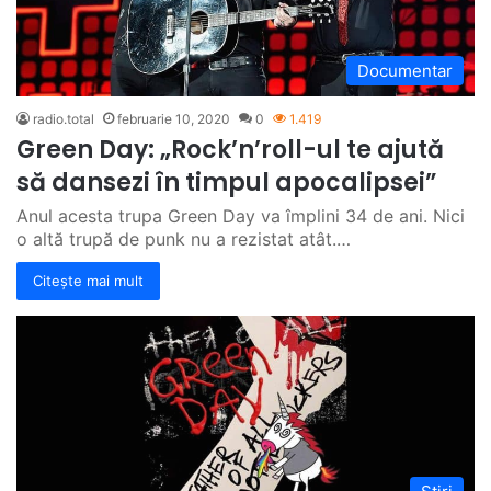
Documentar
radio.total
februarie 10, 2020
0
1.419
Green Day: „Rock’n’roll-ul te ajută
să dansezi în timpul apocalipsei”
Anul acesta trupa Green Day va împlini 34 de ani. Nici
o altă trupă de punk nu a rezistat atât.…
Citește mai mult