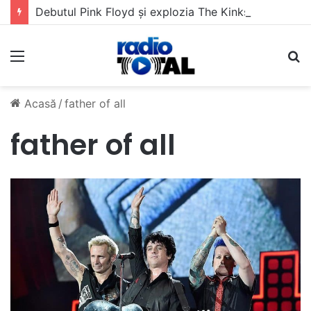
Debutul Pink Floyd și explozia The Kinks
Meniu
C
Acasă
/
father of all
father of all