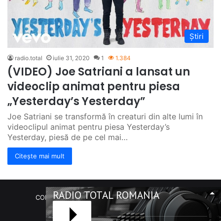
Știri
radio.total
iulie 31, 2020
1
1.384
(VIDEO) Joe Satriani a lansat un
videoclip animat pentru piesa
„Yesterday’s Yesterday”
Joe Satriani se transformă în creaturi din alte lumi în
videoclipul animat pentru piesa Yesterday’s
Yesterday, piesă de pe cel mai…
Citește mai mult
RADIO TOTAL ROMANIA
COPYRIGHT Radio Total România. (C) 2020-2023