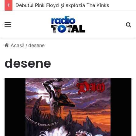
Debutul Pink Floyd și explozia The Kinks
Meniu
C
Acasă
/
desene
desene