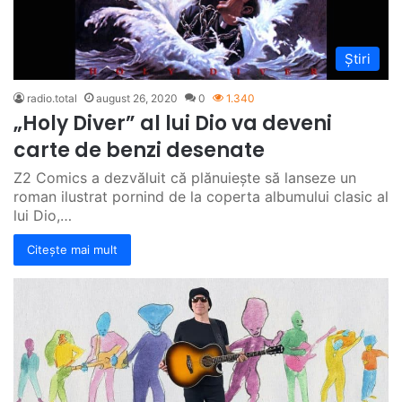
Știri
radio.total
august 26, 2020
0
1.340
„Holy Diver” al lui Dio va deveni
carte de benzi desenate
Z2 Comics a dezvăluit că plănuiește să lanseze un
roman ilustrat pornind de la coperta albumului clasic al
lui Dio,…
Citește mai mult