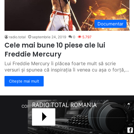
Documentar
radio.total
septembrie 24, 2019
0
5.797
Cele mai bune 10 piese ale lui
Freddie Mercury
Lui Freddie Mercury îi plăcea foarte mult să scrie
versuri și spunea că inspirația îi venea cu așa o forță,…
Citește mai mult
RADIO TOTAL ROMANIA
COPYRIGHT Radio Total România. (C) 2020-2023
Facebook
RSS