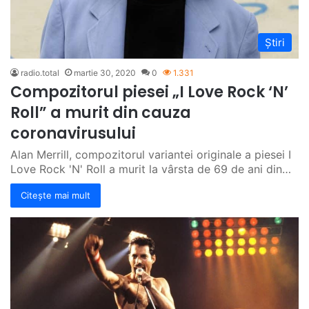
Știri
radio.total
martie 30, 2020
0
1.331
Compozitorul piesei „I Love Rock ‘N’
Roll” a murit din cauza
coronavirusului
Alan Merrill, compozitorul variantei originale a piesei I
Love Rock 'N' Roll a murit la vârsta de 69 de ani din…
Citește mai mult