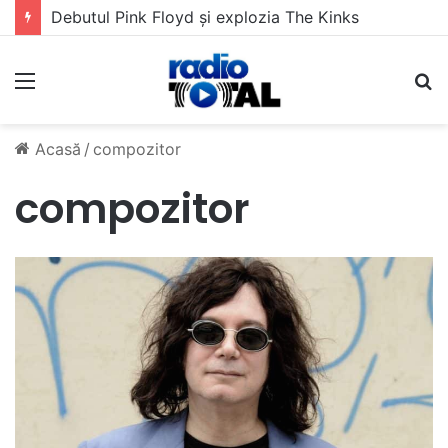
Debutul Pink Floyd și explozia The Kinks
Meniu
C
Acasă
/
compozitor
compozitor