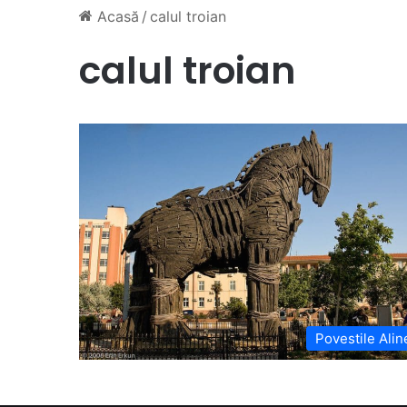
Acasă
/
calul troian
calul troian
Povestile Alin