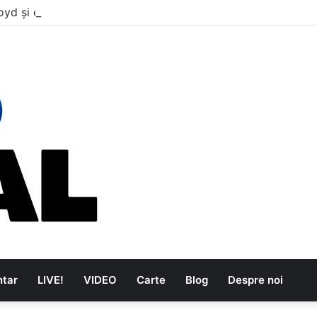
oyd și explozia The Kinks
tar
LIVE!
VIDEO
Carte
Blog
Despre noi