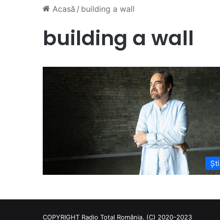
Acasă
/
building a wall
building a wall
Ști
COPYRIGHT Radio Total România. (C) 2020-2023