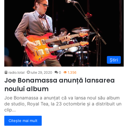
Știri
radio.total
iulie 29, 2020
0
1.356
Joe Bonamassa anunță lansarea
noului album
Joe Bonamassa a anunțat că va lansa noul său album
de studio, Royal Tea, la 23 octombrie și a distribuit un
clip…
Citește mai mult