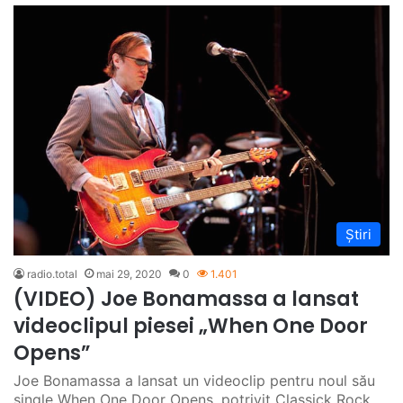
Știri
radio.total
mai 29, 2020
0
1.401
(VIDEO) Joe Bonamassa a lansat
videoclipul piesei „When One Door
Opens”
Joe Bonamassa a lansat un videoclip pentru noul său
single When One Door Opens, potrivit Classick Rock.