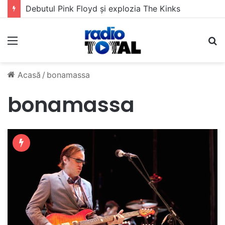
Debutul Pink Floyd și explozia The Kinks
Meniu
C
Acasă
/
bonamassa
bonamassa