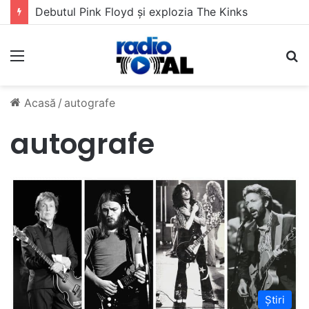
Debutul Pink Floyd și explozia The Kinks
Meniu
C
Acasă
/
autografe
autografe
Știri