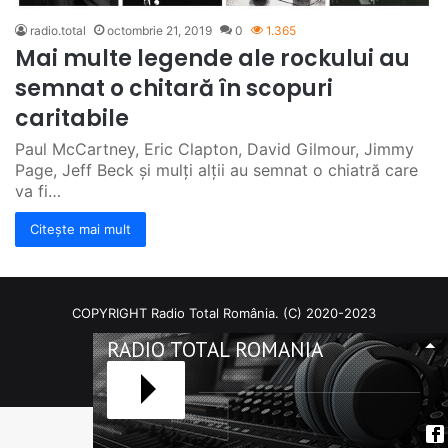
radio.total
octombrie 21, 2019
0
1.365
Mai multe legende ale rockului au
semnat o chitară în scopuri
caritabile
Paul McCartney, Eric Clapton, David Gilmour, Jimmy
Page, Jeff Beck și mulți alții au semnat o chiatră care
va fi…
Citește mai mult
COPYRIGHT Radio Total România. (C) 2020-2023
RADIO TOTAL ROMANIA
Facebook
RSS