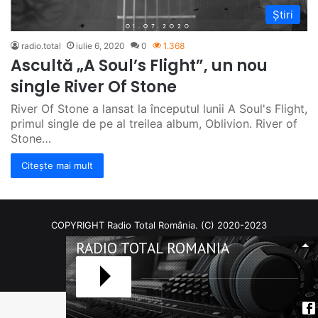
Știri
radio.total
iulie 6, 2020
0
1.368
Ascultă „A Soul’s Flight”, un nou
single River Of Stone
River Of Stone a lansat la începutul lunii A Soul's Flight,
primul single de pe al treilea album, Oblivion. River of
Stone…
Citește mai mult
COPYRIGHT Radio Total România. (C) 2020-2023
RADIO TOTAL ROMANIA
Facebook
RSS