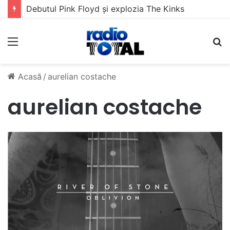
Debutul Pink Floyd și explozia The Kinks
Meniu
C
Acasă
/
aurelian costache
aurelian costache