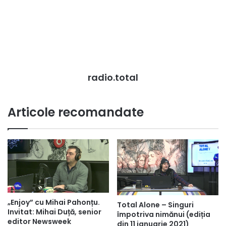
radio.total
Articole recomandate
„Enjoy” cu Mihai Pahonțu.
Total Alone – Singuri
Invitat: Mihai Duță, senior
împotriva nimănui (ediția
editor Newsweek
din 11 ianuarie 2021)