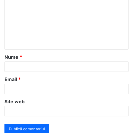
o
m
e
n
t
a
Nume
*
r
i
u
Email
*
*
Site web