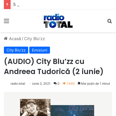
5 muzicieni care au dus muzica tradițională românească la un alt nivel
Meniu
C
Acasă
/
City Blu'zz
City Blu'zz
Emisiuni
(AUDIO) City Blu’zz cu
Andreea Tudorică (2 iunie)
radio.total
iunie 2, 2021
0
1.440
Mai puțin de 1 minut