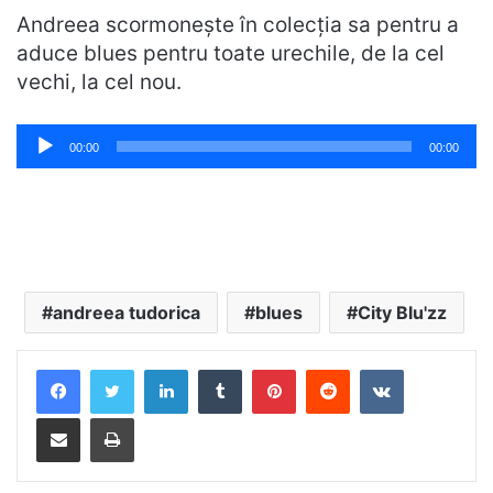
Andreea scormonește în colecția sa pentru a
aduce blues pentru toate urechile, de la cel
vechi, la cel nou.
Player
00:00
00:00
audio
andreea tudorica
blues
City Blu'zz
LinkedIn
Tumblr
Pinterest
Reddit
VKontakte
Distribuie prin mail
Tipărește