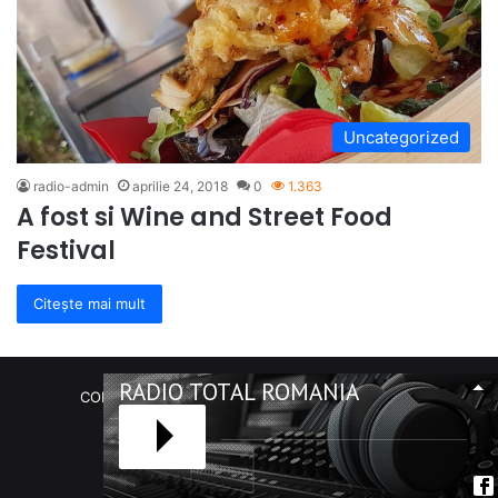
Uncategorized
radio-admin
aprilie 24, 2018
0
1.363
A fost si Wine and Street Food
Festival
Citește mai mult
RADIO TOTAL ROMANIA
COPYRIGHT Radio Total România. (C) 2020-2023
Facebook
RSS