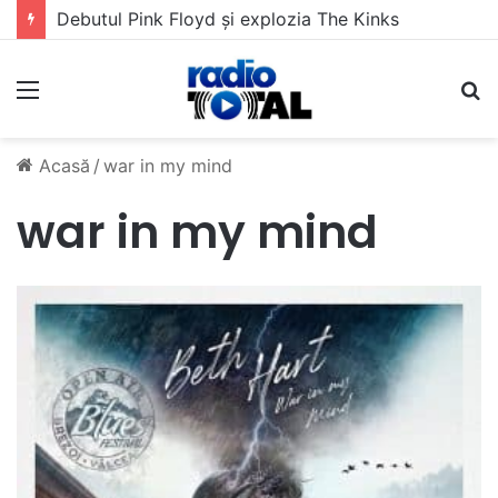
Debutul Pink Floyd și explozia The Kinks
Meniu
C
Acasă
/
war in my mind
war in my mind