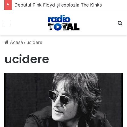
Debutul Pink Floyd și explozia The Kinks
Meniu
C
Acasă
/
ucidere
ucidere