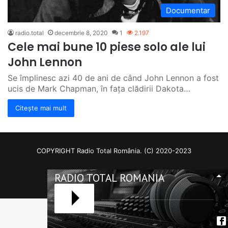
Documentar
radio.total
decembrie 8, 2020
1
2.197
Cele mai bune 10 piese solo ale lui
John Lennon
Se împlinesc azi 40 de ani de când John Lennon a fost
ucis de Mark Chapman, în fața clădirii Dakota…
Citește mai mult
COPYRIGHT Radio Total România. (C) 2020-2023
Facebook
RSS
RADIO TOTAL ROMANIA