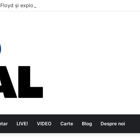
 Floyd și explozia The Kinks
tar
LIVE!
VIDEO
Carte
Blog
Despre noi